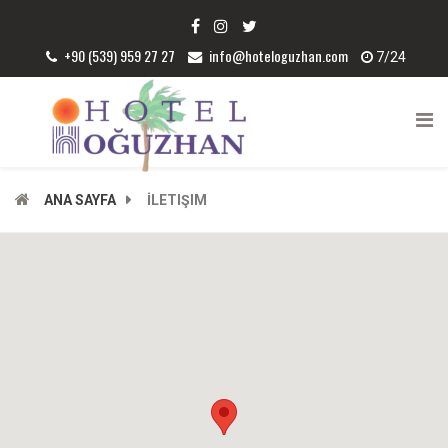
+90 (539) 959 27 27
info@hoteloguzhan.com
7/24
ANA SAYFA
İLETIŞIM