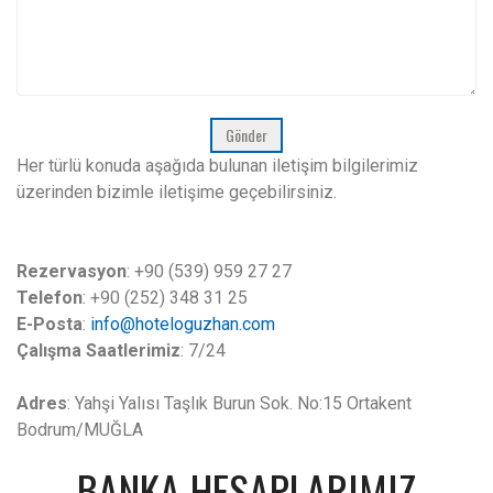
Gönder
Her türlü konuda aşağıda bulunan iletişim bilgilerimiz
üzerinden bizimle iletişime geçebilirsiniz.
Rezervasyon
:
+90 (539) 959 27 27
Telefon
:
+90 (252) 348 31 25
E-Posta
:
info@hoteloguzhan.com
Çalışma Saatlerimiz
: 7/24
Adres
:
Yahşi Yalısı Taşlık Burun Sok. No:15 Ortakent
Bodrum/MUĞLA
BANKA HESAPLARIMIZ